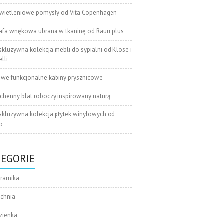
wietleniowe pomysły od Vita Copenhagen
afa wnękowa ubrana w tkaninę od Raumplus
skluzywna kolekcja mebli do sypialni od Klose i
lli
we funkcjonalne kabiny prysznicowe
chenny blat roboczy inspirowany naturą
skluzywna kolekcja płytek winylowych od
o
TEGORIE
eramika
uchnia
zienka