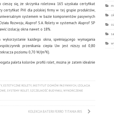
 cieszę się, że skrzynka roletowa 165 uzyskała certyfikat
m
certyfikat PHI dla polskiej firmy w tej grupie produktów,
o
ak uniwersalnym systemem w bazie komponentów pasywnych
Działu Rozwoju, Aluprof S.A. Rolety w systemach Aluprof SP
o
awić izolację okna nawet o 18%.
s
a wykorzystanie każdego okna, spełniającego wymagania
w
spółczynnik przenikania ciepła Uw jest niższy od 0,80
rzekracza poziomu 0,70 W/(m²K).
ogata paleta kolorów profili rolet, można je zatem idealnie
TY
,
ESTETYCZNE ROLETY
,
INSTYTUT DOMÓW PASYWNYCH
,
IZOLACJA
KOWE
,
SYSTEMY ROLET
,
SZCZELNOŚĆ BUDYNKU
,
WYKOŃCZENIE
KOLEKCJA BATERII FERRO TITANIA IRIS