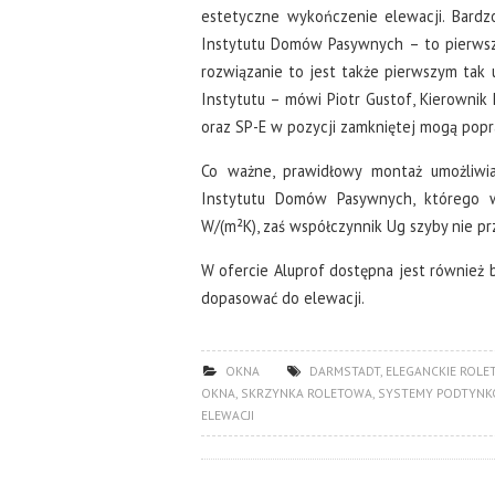
estetyczne wykończenie elewacji. Bardzo
Instytutu Domów Pasywnych – to pierwszy 
rozwiązanie to jest także pierwszym t
Instytutu – mówi Piotr Gustof, Kierownik 
oraz SP-E w pozycji zamkniętej mogą popr
Co ważne, prawidłowy montaż umożliwi
Instytutu Domów Pasywnych, którego w
W/(m²K), zaś współczynnik Ug szyby nie p
W ofercie Aluprof dostępna jest również b
dopasować do elewacji.
OKNA
DARMSTADT
,
ELEGANCKIE ROLE
OKNA
,
SKRZYNKA ROLETOWA
,
SYSTEMY PODTYN
ELEWACJI