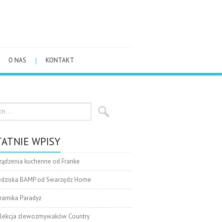
O NAS
KONTAKT
ATNIE WPISY
ządzenia kuchenne od Franke
edziska BAMP od Swarzędz Home
ramika Paradyż
lekcja zlewozmywaków Country