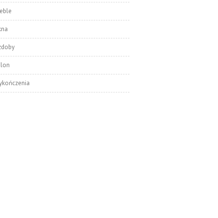
eble
kna
zdoby
alon
ykończenia