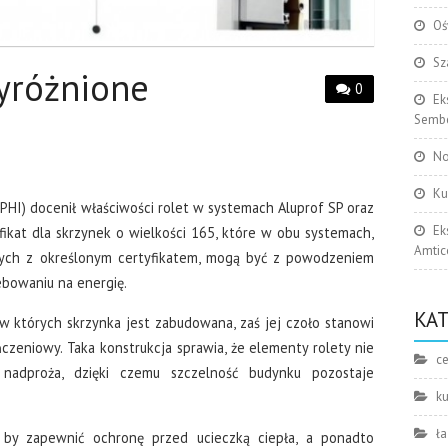
Oś
Sz
yróżnione
0
Ek
Sembe
No
Ku
HI) docenił właściwości rolet w systemach Aluprof SP oraz
Ek
fikat dla skrzynek o wielkości 165, które w obu systemach,
Amtic
ych z określonym certyfikatem, mogą być z powodzeniem
bowaniu na energię.
KA
w których skrzynka jest zabudowana, zaś jej czoło stanowi
zeniowy. Taka konstrukcja sprawia, że elementy rolety nie
c
 nadproża, dzięki czemu szczelność budynku pozostaje
k
ła
 by zapewnić ochronę przed ucieczką ciepła, a ponadto