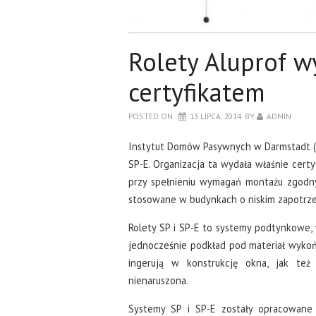
Rolety Aluprof w
certyfikatem
POSTED ON
13 LIPCA, 2014
BY
ADMIN
Instytut Domów Pasywnych w Darmstadt (P
SP-E. Organizacja ta wydała właśnie certy
przy spełnieniu wymagań montażu zgodn
stosowane w budynkach o niskim zapotrze
Rolety SP i SP-E to systemy podtynkowe, 
jednocześnie podkład pod materiał wykońc
ingerują w konstrukcję okna, jak też
nienaruszona.
Systemy SP i SP-E zostały opracowane