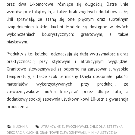
oraz dwa 1-komorowe, różniące się długością. Ostre linie
wzorów prostokątnych, a także brak zbędnych dodatków całej
linii sprawiają, że staną się one pięknym oraz subtelnym
uzupełnieniem każdej kuchni. Modele są dostępne w dwóch
wykończeniach kolorystycznych: grafitowym, a także
piaskowym.
Produkty z tej kolekcji odznaczają się dużą wytrzymałością oraz
praktycznością przy stylowym i atrakcyjnym wyglądzie.
Granitowe zlewozmywaki są odporne na zarysowania, wysokie
temperatury, a także szok termiczny. Dzięki doskonałej jakości
materiałów wykorzystywanych przy produkcji, ze
zlewozmywaków można korzystać przez długie lata, a
dodatkowy spokój zapewnia użytkownikowi 10-letnia gwarancja
producenta.
KUCHNIA
ATRAKCYJNE ZLEWOZMYWAKI
,
CHŁODNA ESTETYKA
,
DEKORACJA KUCHNI
,
GRANITOWE ZLEWOZMYWAKI
,
MINIMALISTYCZNA