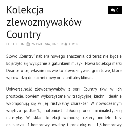
CERAMIKA
Kolekcja
0
OKNA
zlewozmywaków
Country
WYKOŃCZENIA
POSTED ON
26 KWIETNIA, 2026
BY
ADMIN
O NAS
Słowo „Country” nabiera nowego znaczenia, od teraz nie będzie
kojarzyło się wyłącznie z gatunkiem muzyki. Nowa kolekcja marki
KONTAKT
Deante o tej właśnie nazwie to zlewozmywaki granitowe, które
wprowadzą do kuchni nowy oraz unikalny klimat.
Uniwersalność zlewozmywaków z serii Country tkwi w ich
prostocie, bowiem wykorzystane w tradycyjnej kuchni, idealnie
wkomponują się w jej rustykalny charakter. W nowoczesnym
wnętrzu podkreślą natomiast chłodną oraz minimalistyczną
estetykę. W skład kolekcji wchodzą cztery modele bez
ociekacza: 1-komorowy owalny i prostokątne: 1,5-komorowy