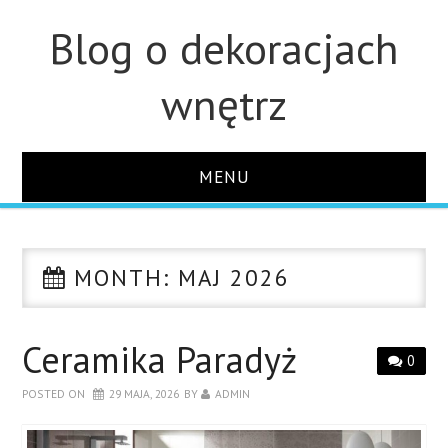
Blog o dekoracjach
wnętrz
MENU
STRONA GŁÓWNA
MONTH:
MAJ 2026
ŁAZIENKA
OZDOBY
Ceramika Paradyż
0
POSTED ON
29 MAJA, 2026
BY
ADMIN
KUCHNIA