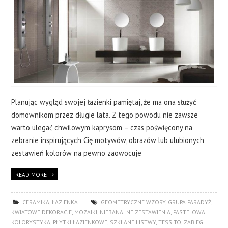
CERAMIKA
OKNA
WYKOŃCZENIA
O NAS
Planując wygląd swojej łazienki pamiętaj, że ma ona służyć
domownikom przez długie lata. Z tego powodu nie zawsze
KONTAKT
warto ulegać chwilowym kaprysom – czas poświęcony na
zebranie inspirujących Cię motywów, obrazów lub ulubionych
zestawień kolorów na pewno zaowocuje
READ MORE
CERAMIKA
,
ŁAZIENKA
GEOMETRYCZNE WZORY
,
GRUPA PARADYŻ
,
KWIATOWE DEKORACJE
,
MOZAIKI
,
NIEBANALNE ZESTAWIENIA
,
PASTELOWA
KOLORYSTYKA
,
PŁYTKI ŁAZIENKOWE
,
SZKLANE LISTWY
,
TESSITO
,
ZABIEGI