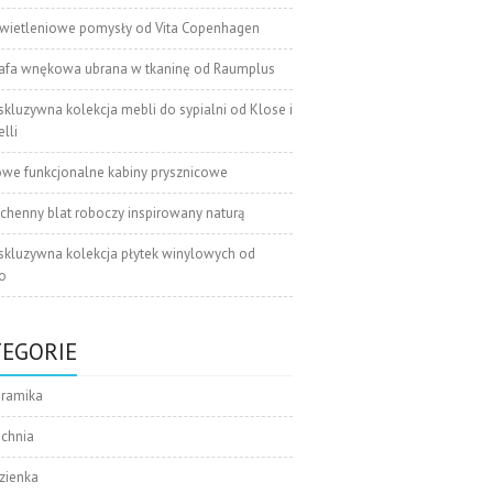
wietleniowe pomysły od Vita Copenhagen
afa wnękowa ubrana w tkaninę od Raumplus
skluzywna kolekcja mebli do sypialni od Klose i
lli
we funkcjonalne kabiny prysznicowe
chenny blat roboczy inspirowany naturą
skluzywna kolekcja płytek winylowych od
o
TEGORIE
eramika
uchnia
zienka