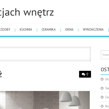
cjach wnętrz
OZDOBY
KUCHNIA
CERAMIKA
OKNA
WYKOŃCZENIA
OST
ż
0
Ur
Si
Ce
Ko