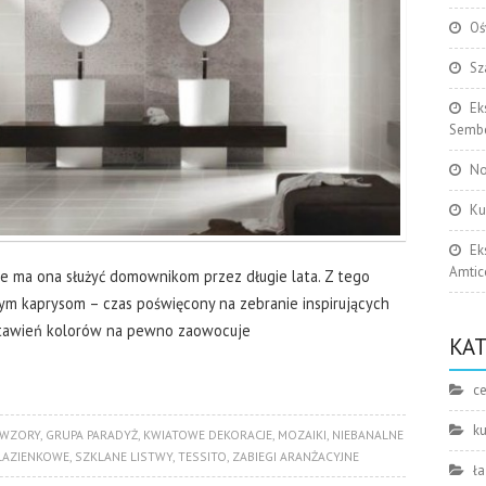
Oś
Sz
Ek
Sembe
No
Ku
Ek
Amtic
 że ma ona służyć domownikom przez długie lata. Z tego
m kaprysom – czas poświęcony na zebranie inspirujących
stawień kolorów na pewno zaowocuje
KA
c
k
 WZORY
,
GRUPA PARADYŻ
,
KWIATOWE DEKORACJE
,
MOZAIKI
,
NIEBANALNE
 ŁAZIENKOWE
,
SZKLANE LISTWY
,
TESSITO
,
ZABIEGI ARANŻACYJNE
ła