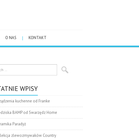
O NAS
KONTAKT
ATNIE WPISY
ządzenia kuchenne od Franke
edziska BAMP od Swarzędz Home
ramika Paradyż
lekcja zlewozmywaków Country