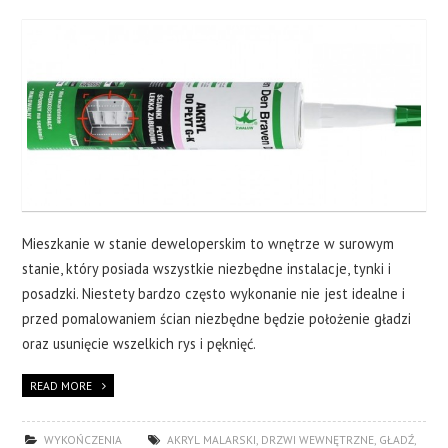
CERAMIKA
OKNA
WYKOŃCZENIA
O NAS
KONTAKT
Mieszkanie w stanie deweloperskim to wnętrze w surowym
stanie, który posiada wszystkie niezbędne instalacje, tynki i
posadzki. Niestety bardzo często wykonanie nie jest idealne i
przed pomalowaniem ścian niezbędne będzie położenie gładzi
oraz usunięcie wszelkich rys i pęknięć.
READ MORE
WYKOŃCZENIA
AKRYL MALARSKI
,
DRZWI WEWNĘTRZNE
,
GŁADŹ
,