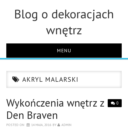
Blog o dekoracjach
wnętrz
MENU
STRONA GŁÓWNA
AKRYL MALARSKI
ŁAZIENKA
OZDOBY
Wykończenia wnętrz z
0
Den Braven
KUCHNIA
POSTED ON
14 MAJA, 2016
BY
ADMIN