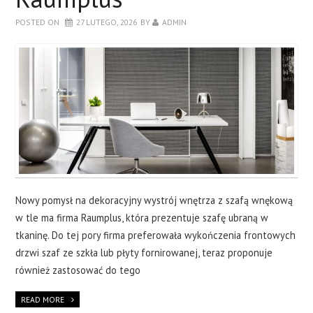
CERAMIKA
POSTED ON
27 LUTEGO, 2026
BY
ADMIN
OKNA
WYKOŃCZENIA
O NAS
KONTAKT
Nowy pomysł na dekoracyjny wystrój wnętrza z szafą wnękową
w tle ma firma Raumplus, która prezentuje szafę ubraną w
tkaninę. Do tej pory firma preferowała wykończenia frontowych
drzwi szaf ze szkła lub płyty fornirowanej, teraz proponuje
również zastosować do tego
READ MORE