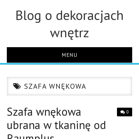
Blog o dekoracjach
wnętrz
MENU
STRONA GŁÓWNA
SZAFA WNĘKOWA
ŁAZIENKA
OZDOBY
Szafa wnękowa
0
ubrana w tkaninę od
KUCHNIA
Raumplus