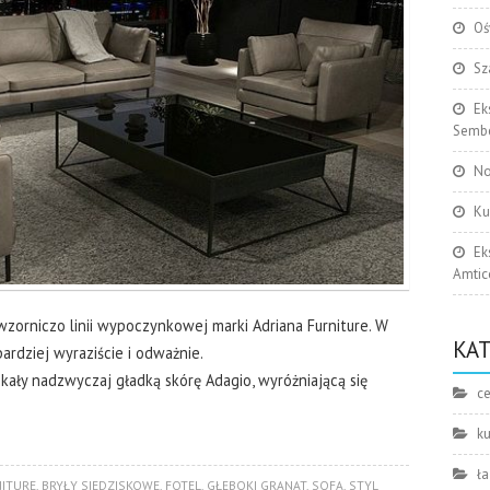
Oś
Sz
Ek
Sembe
No
Ku
Ek
Amtic
zorniczo linii wypoczynkowej marki Adriana Furniture. W
KA
rdziej wyraziście i odważnie.
skały nadzwyczaj gładką skórę Adagio, wyróżniającą się
c
k
ła
NITURE
,
BRYŁY SIEDZISKOWE
,
FOTEL
,
GŁĘBOKI GRANAT
,
SOFA
,
STYL