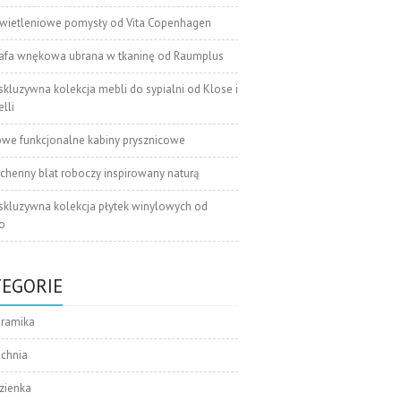
wietleniowe pomysły od Vita Copenhagen
afa wnękowa ubrana w tkaninę od Raumplus
skluzywna kolekcja mebli do sypialni od Klose i
lli
we funkcjonalne kabiny prysznicowe
chenny blat roboczy inspirowany naturą
skluzywna kolekcja płytek winylowych od
o
TEGORIE
eramika
uchnia
zienka