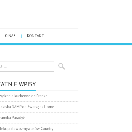
O NAS
KONTAKT
ATNIE WPISY
ządzenia kuchenne od Franke
edziska BAMP od Swarzędz Home
ramika Paradyż
lekcja zlewozmywaków Country