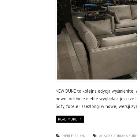
NEW DUNE to kolejna edycja wyśmienitej w
nowej odsłonie meble wyglądają jeszcze ba
Sofy, fotele i szezlongi w nowej wersji zy
READ MORE
MEBLE
,
SALON
ADAGIO
,
ADRIANA FUR