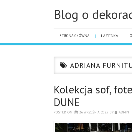
Blog o dekora
STRONA GŁÓWNA
ŁAZIENKA
ADRIANA FURNIT
Kolekcja sof, fo
DUNE
POSTED ON
26 WRZEŚNIA, 2025
BY
ADMIN