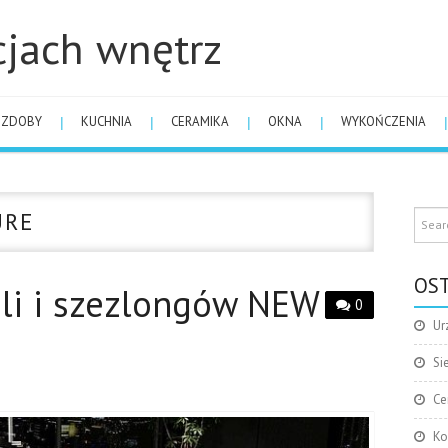
cjach wnętrz
OZDOBY
KUCHNIA
CERAMIKA
OKNA
WYKOŃCZENIA
URE
OST
teli i szezlongów NEW
0
Ur
Si
Ce
Ko