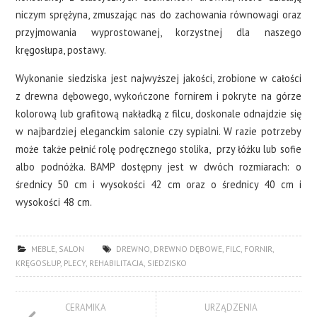
niczym sprężyna, zmuszając nas do zachowania równowagi oraz
przyjmowania wyprostowanej, korzystnej dla naszego
kręgosłupa, postawy.
Wykonanie siedziska jest najwyższej jakości, zrobione w całości
z drewna dębowego, wykończone fornirem i pokryte na górze
kolorową lub grafitową nakładką z filcu, doskonale odnajdzie się
w najbardziej eleganckim salonie czy sypialni. W razie potrzeby
może także pełnić rolę podręcznego stolika, przy łóżku lub sofie
albo podnóżka. BAMP dostępny jest w dwóch rozmiarach: o
średnicy 50 cm i wysokości 42 cm oraz o średnicy 40 cm i
wysokości 48 cm.
MEBLE
,
SALON
DREWNO
,
DREWNO DĘBOWE
,
FILC
,
FORNIR
,
KRĘGOSŁUP
,
PLECY
,
REHABILITACJA
,
SIEDZISKO
CERAMIKA
URZĄDZENIA