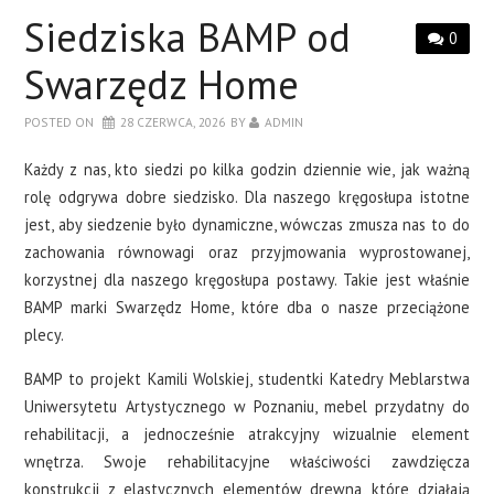
CERAMIKA
Siedziska BAMP od
0
OKNA
Swarzędz Home
POSTED ON
28 CZERWCA, 2026
BY
ADMIN
WYKOŃCZENIA
Każdy z nas, kto siedzi po kilka godzin dziennie wie, jak ważną
O NAS
rolę odgrywa dobre siedzisko. Dla naszego kręgosłupa istotne
jest, aby siedzenie było dynamiczne, wówczas zmusza nas to do
KONTAKT
zachowania równowagi oraz przyjmowania wyprostowanej,
korzystnej dla naszego kręgosłupa postawy. Takie jest właśnie
BAMP marki Swarzędz Home, które dba o nasze przeciążone
plecy.
BAMP to projekt Kamili Wolskiej, studentki Katedry Meblarstwa
Uniwersytetu Artystycznego w Poznaniu, mebel przydatny do
rehabilitacji, a jednocześnie atrakcyjny wizualnie element
wnętrza. Swoje rehabilitacyjne właściwości zawdzięcza
konstrukcji z elastycznych elementów drewna, które działają