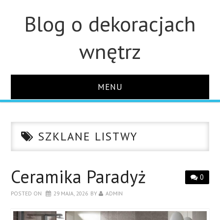
Blog o dekoracjach
wnętrz
MENU
STRONA GŁÓWNA
SZKLANE LISTWY
ŁAZIENKA
OZDOBY
Ceramika Paradyż
0
POSTED ON
29 MAJA, 2026
BY
ADMIN
KUCHNIA