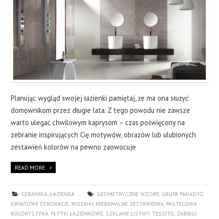
CERAMIKA
OKNA
WYKOŃCZENIA
O NAS
Planując wygląd swojej łazienki pamiętaj, że ma ona służyć
domownikom przez długie lata. Z tego powodu nie zawsze
KONTAKT
warto ulegać chwilowym kaprysom – czas poświęcony na
zebranie inspirujących Cię motywów, obrazów lub ulubionych
zestawień kolorów na pewno zaowocuje
READ MORE
CERAMIKA
,
ŁAZIENKA
GEOMETRYCZNE WZORY
,
GRUPA PARADYŻ
,
KWIATOWE DEKORACJE
,
MOZAIKI
,
NIEBANALNE ZESTAWIENIA
,
PASTELOWA
KOLORYSTYKA
,
PŁYTKI ŁAZIENKOWE
,
SZKLANE LISTWY
,
TESSITO
,
ZABIEGI