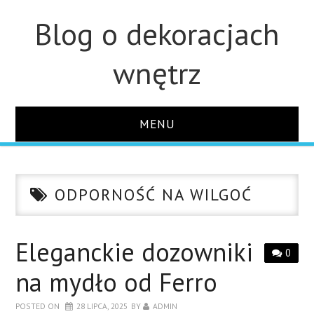
Blog o dekoracjach
wnętrz
MENU
STRONA GŁÓWNA
ODPORNOŚĆ NA WILGOĆ
ŁAZIENKA
OZDOBY
Eleganckie dozowniki
0
na mydło od Ferro
KUCHNIA
POSTED ON
28 LIPCA, 2025
BY
ADMIN