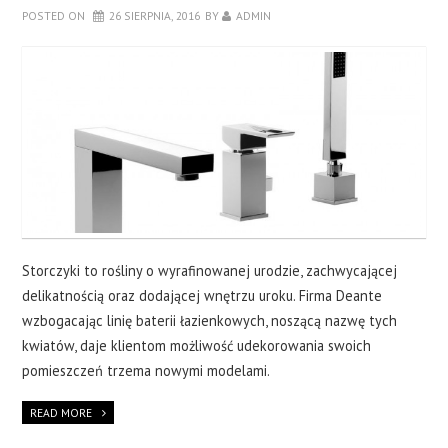
CERAMIKA
POSTED ON
26 SIERPNIA, 2016
BY
ADMIN
OKNA
WYKOŃCZENIA
O NAS
KONTAKT
Storczyki to rośliny o wyrafinowanej urodzie, zachwycającej
delikatnością oraz dodającej wnętrzu uroku. Firma Deante
wzbogacając linię baterii łazienkowych, noszącą nazwę tych
kwiatów, daje klientom możliwość udekorowania swoich
pomieszczeń trzema nowymi modelami.
READ MORE