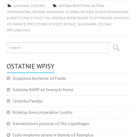
ŁAZIENKA
,
OZDOBY
BATERIA BIDETOWA
,
BATERIA
UMYWALKOWA
,
BATERIA WANNOWA ŚCIENNA
,
BATERIA ZLEWOZMYWAKOWA
,
KUBISTYCZNA STYLISTYKA
,
MODELE NATRYSKOWE PODTYNKOWE
,
NOWOŚCI
OD DEANTE
,
PRECYZYJNIE WYCIĘTE DETALE
,
SŁUCHAWKI
,
ZESTAW
PRYSZNICOWY
OSTATNIE WPISY
Urządzenia kuchenne od Franke
Siedziska BAMP od Swarzędz Home
Ceramika Paradyż
Kolekcja zlewozmywaków Country
Oświetleniowe pomysły od Vita Copenhagen
Szafa wnękowa ubrana w tkaninę od Raumplus