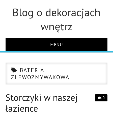
Blog o dekoracjach
wnętrz
MENU
STRONA GŁÓWNA
BATERIA
ŁAZIENKA
ZLEWOZMYWAKOWA
OZDOBY
Storczyki w naszej
0
KUCHNIA
łazience