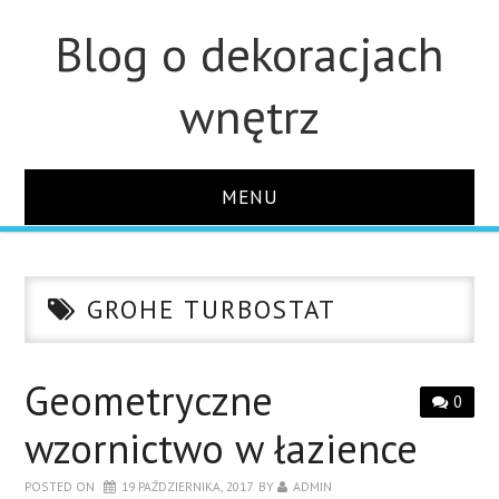
Blog o dekoracjach
wnętrz
MENU
STRONA GŁÓWNA
GROHE TURBOSTAT
ŁAZIENKA
OZDOBY
Geometryczne
0
wzornictwo w łazience
KUCHNIA
POSTED ON
19 PAŹDZIERNIKA, 2017
BY
ADMIN